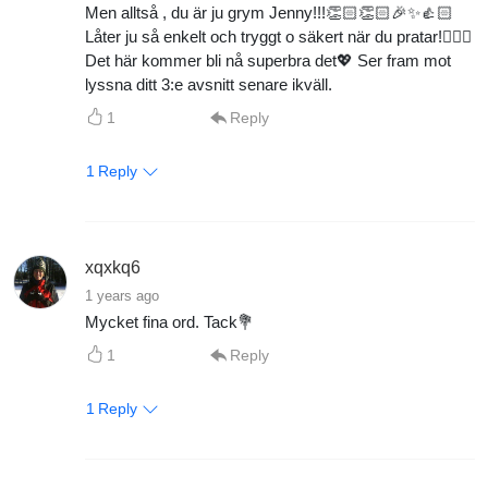
Men alltså , du är ju grym Jenny!!!👏🏻👏🏻🎉✨👍🏻
Låter ju så enkelt och tryggt o säkert när du pratar!👍🏻✨
Det här kommer bli nå superbra det💖 Ser fram mot
lyssna ditt 3:e avsnitt senare ikväll.
1
Reply
1
Reply
xqxkq6
1 years ago
Mycket fina ord. Tack💐
1
Reply
1
Reply